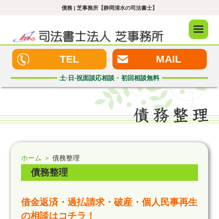
債務 | 芝事務所【静岡清水の司法書士】
メニュ
ー
TEL
MAIL
土·日·祝
面談応相談
初回
相談無料
ホーム ＞
債務整理
債務整理
借金返済・過払請求・破産・個人民事再生
の相談はコチラ！