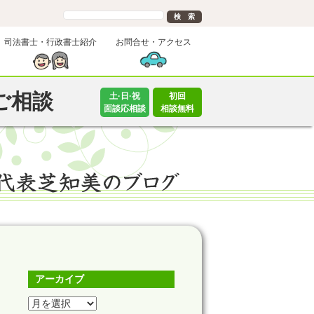
司法書士・行政書士紹介
お問合せ・アクセス
ご相談
土·日·祝
初回
面談応相談
相談無料
アーカイブ