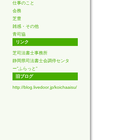
仕事のこと
会務
芝豊
雑感・その他
青司協
リンク
芝司法書士事務所
静岡県司法書士会調停センタ
ー”ふらっと”
旧ブログ
http://blog.livedoor.jp/koichaaisu/