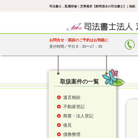
司法書士，配属研修
｜芝事務所【静岡清水の司法書士】 | 相
お問合せ・面談のご予約はお気軽に
受付時間／平日 8：30〜17：30
取扱案件の一覧
遺言相続
不動産登記
商業・法人登記
後見
債務整理