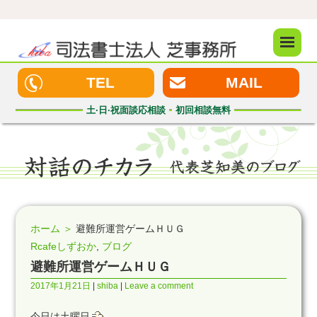
メニュ
ー
TEL
MAIL
土·日·祝
面談応相談
初回
相談無料
ホーム ＞
避難所運営ゲームＨＵＧ
Rcafeしずおか
,
ブログ
避難所運営ゲームＨＵＧ
2017年1月21日
shiba
Leave a comment
今日は土曜日