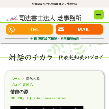
全青司かながわ全国研修会，情熱の源
メニュ
ー
TEL
MAIL
土·日·祝
面談応相談
初回
相談無料
ホーム ＞
情熱の源
ブログ
,
青司協
情熱の源
2016年8月31日
shiba
Leave a comment