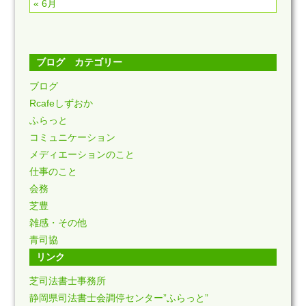
« 6月
ブログ カテゴリー
ブログ
Rcafeしずおか
ふらっと
コミュニケーション
メディエーションのこと
仕事のこと
会務
芝豊
雑感・その他
青司協
リンク
芝司法書士事務所
静岡県司法書士会調停センター”ふらっと”