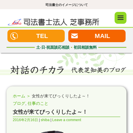
司法書士のイメージについて
メニュ
ー
TEL
MAIL
土·日·祝
面談応相談
初回
相談無料
ホーム ＞
女性が来てびっくりしたよ～！
ブログ
,
仕事のこと
女性が来てびっくりしたよ～！
2016年2月16日
shiba
Leave a comment