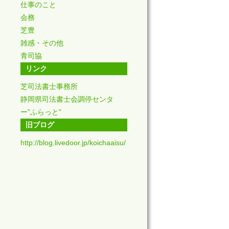
仕事のこと
会務
芝豊
雑感・その他
青司協
リンク
芝司法書士事務所
静岡県司法書士会調停センタ
ー”ふらっと”
旧ブログ
http://blog.livedoor.jp/koichaaisu/