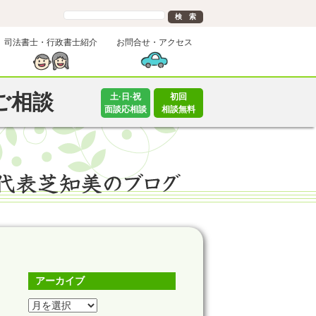
司法書士・行政書士紹介
お問合せ・アクセス
ご相談
土·日·祝
初回
面談応相談
相談無料
アーカイブ