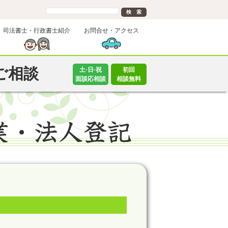
司法書士・行政書士紹介
お問合せ・アクセス
ご相談
土·日·祝
初回
面談応相談
相談無料