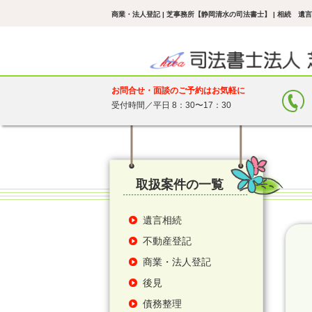
商業・法人登記 | 芝事務所【静岡清水の司法書士】
| 相続 遺
お問合せ・面談のご予約はお気軽に
受付時間／平日 8：30〜17：30
取扱案件の一覧
遺言相続
不動産登記
商業・法人登記
後見
債務整理