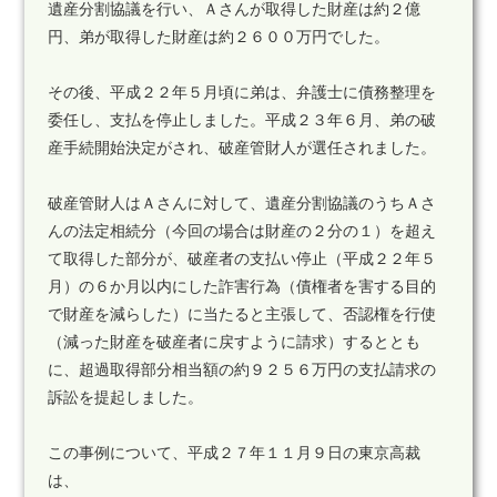
遺産分割協議を行い、Ａさんが取得した財産は約２億
円、弟が取得した財産は約２６００万円でした。
その後、平成２２年５月頃に弟は、弁護士に債務整理を
委任し、支払を停止しました。平成２３年６月、弟の破
産手続開始決定がされ、破産管財人が選任されました。
破産管財人はＡさんに対して、遺産分割協議のうちＡさ
んの法定相続分（今回の場合は財産の２分の１）を超え
て取得した部分が、破産者の支払い停止（平成２２年５
月）の６か月以内にした詐害行為（債権者を害する目的
で財産を減らした）に当たると主張して、否認権を行使
（減った財産を破産者に戻すように請求）するととも
に、超過取得部分相当額の約９２５６万円の支払請求の
訴訟を提起しました。
この事例について、平成２７年１１月９日の東京高裁
は、