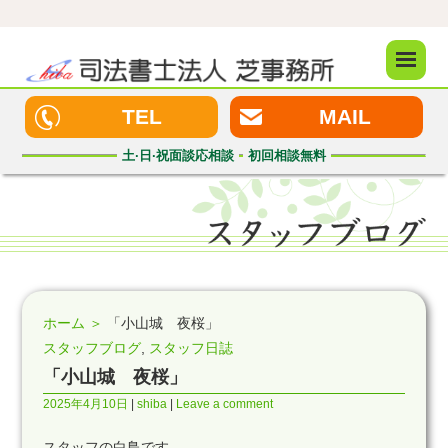
メニュ
ー
TEL
MAIL
土·日·祝
面談応相談
初回
相談無料
ホーム ＞
「小山城 夜桜」
スタッフブログ
,
スタッフ日誌
「小山城 夜桜」
2025年4月10日
shiba
Leave a comment
スタッフの白鳥です。