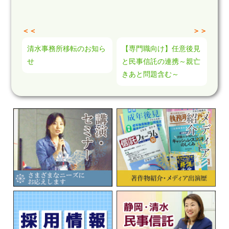
＜＜
＞＞
清水事務所移転のお知ら
【専門職向け】任意後見
せ
と民事信託の連携～親亡
きあと問題含む～