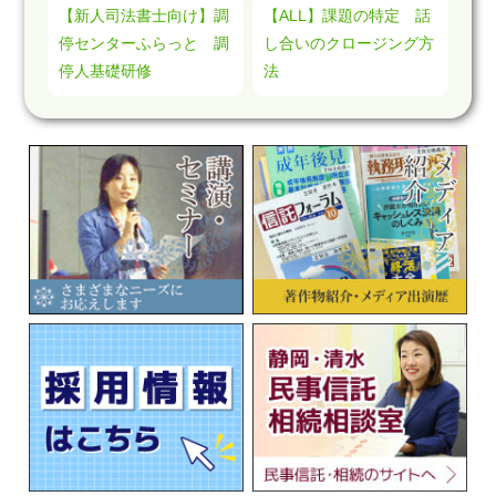
【新人司法書士向け】調
【ALL】課題の特定 話
停センターふらっと 調
し合いのクロージング方
停人基礎研修
法