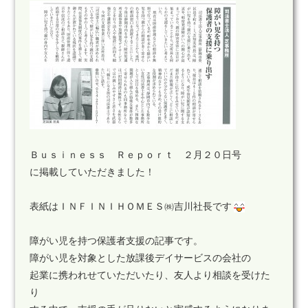
Ｂｕｓｉｎｅｓｓ Ｒｅｐｏｒｔ ２月２０日号
に掲載していただきました！
表紙はＩＮＦＩＮＩＨＯＭＥＳ㈱吉川社長です
障がい児を持つ保護者支援の記事です。
障がい児を対象とした放課後デイサービスの会社の
起業に携われせていただいたり、友人より相談を受けた
り