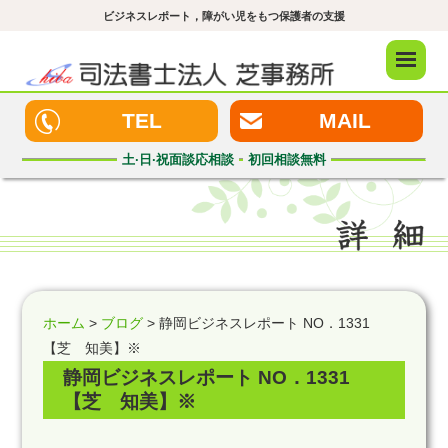
ビジネスレポート，障がい児をもつ保護者の支援
メニュ
ー
TEL
MAIL
土·日·祝
面談応相談
初回
相談無料
ホーム
>
ブログ
> 静岡ビジネスレポート NO．1331
【芝 知美】※
静岡ビジネスレポート NO．1331
【芝 知美】※