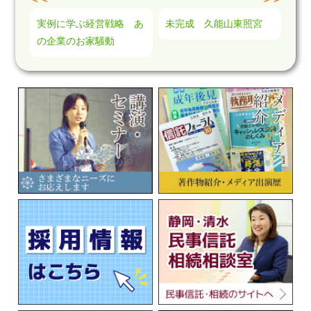
実例に学ぶ経営戦略 あ
未完成 久能山東照宮
の企業のお家騒動