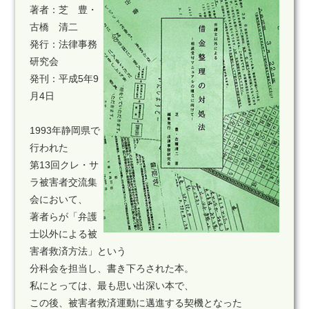
著者：芝 豊・
古橋 清二
発行：法律事務
研究会
発刊：平成5年9
月4日
1993年静岡県で
行われた
第13回クレ・サ
ラ被害者交流集
会において、
著者らが「弁護
士以外による被
害者救済方法」という
分科会を担当し、書き下ろされた本。
私にとっては、最も思い出深い本で、
この後、被害者救済運動に邁進する契機となった