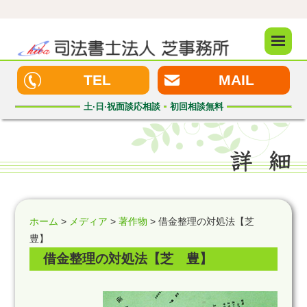
メニュ
ー
TEL
MAIL
土·日·祝
面談応相談
初回
相談無料
ホーム
>
メディア
>
著作物
> 借金整理の対処法【芝
豊】
借金整理の対処法【芝 豊】