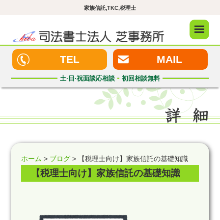
家族信託,TKC,税理士
メニュ
ー
TEL
MAIL
土·日·祝
面談応相談
初回
相談無料
ホーム
>
ブログ
> 【税理士向け】家族信託の基礎知識
【税理士向け】家族信託の基礎知識