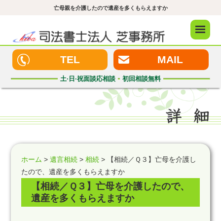
亡母親を介護したので遺産を多くもらえますか
メニュ
ー
TEL
MAIL
土·日·祝
面談応相談
初回
相談無料
ホーム
>
遺言相続
>
相続
> 【相続／Ｑ３】亡母を介護し
たので、遺産を多くもらえますか
【相続／Ｑ３】亡母を介護したので、
遺産を多くもらえますか