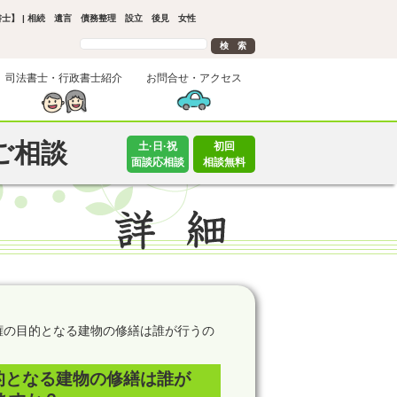
士】 | 相続 遺言 債務整理 設立 後見 女性
司法書士・行政書士紹介
お問合せ・アクセス
ご相談
土·日·祝
初回
面談応相談
相談無料
権の目的となる建物の修繕は誰が行うの
的となる建物の修繕は誰が