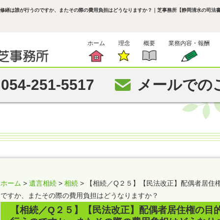
の修繕は誰が行うのですか、またその際の費用負担はどうなりますか？
｜芝事務所【静岡清水の司法書
ホーム
理念
概要
業務内容・報酬
054-251-5517
メールでの
ホーム
>
遺言相続
>
相続
> 【相続／Q２５】【民法改正】配偶者居住
ですか、またその際の費用負担はどうなりますか？
【相続／Q２５】【民法改正】配偶者居住権の目