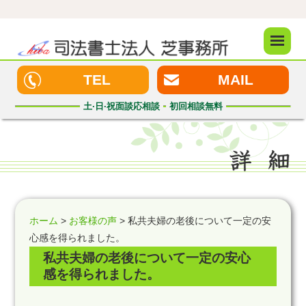
メニュ
ー
TEL
MAIL
土·日·祝
面談応相談
初回
相談無料
ホーム
>
お客様の声
> 私共夫婦の老後について一定の安
心感を得られました。
私共夫婦の老後について一定の安心
感を得られました。