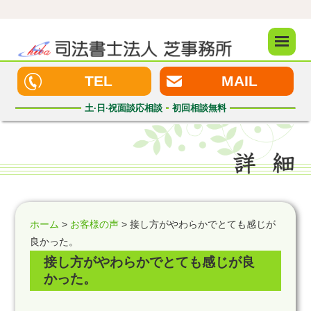
メニュ
ー
TEL
MAIL
土·日·祝
面談応相談
初回
相談無料
ホーム
>
お客様の声
> 接し方がやわらかでとても感じが
良かった。
接し方がやわらかでとても感じが良
かった。