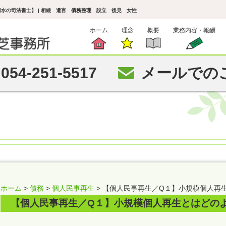
水の司法書士】 | 相続 遺言 債務整理 設立 後見 女性
ホーム
理念
概要
業務内容・報酬
054-251-5517
メールでの
ホーム
>
債務
>
個人民事再生
> 【個人民事再生／Q１】小規模個人再
【個人民事再生／Q１】小規模個人再生とはどの