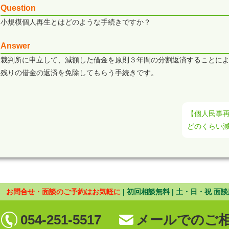
Question
小規模個人再生とはどのような手続きですか？
Answer
裁判所に申立して、減額した借金を原則３年間の分割返済することに
残りの借金の返済を免除してもらう手続きです。
【個人民事
どのくらい
お問合せ・面談のご予約はお気軽に
| 初回相談無料 | 土・日・祝 面談
054-251-5517
メールでのご