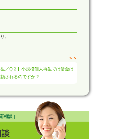
より、
＞＞
再生／Q２】小規模個人再生では借金は
減額されるのですか？
応相談 |
相談