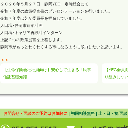
２０２６年５月２７日 静岡YEG 定時総会にて
令和７年度の政策提言書のプレゼンテーションを行いました。
令和７年度は芝が委員長を拝命していました。
人口増×静岡市連泊計画
人口増×キャリア再設計インターン
上記２つの政策提言を上程します。
静岡市がもっとわくわくする市になるように尽力したいと思います。
＜＜
【生命保険会社社員向け】安心して生きる！民事
【YEG会員
信託基礎知識
り組みにつ
お問合せ・面談のご予約はお気軽に
| 初回相談無料 | 土・日・祝 面談