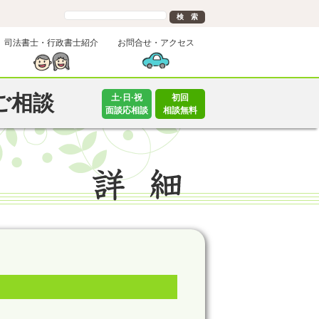
司法書士・行政書士紹介
お問合せ・アクセス
ご相談
土·日·祝
初回
面談応相談
相談無料