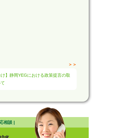
＞＞
向け】静岡YEGにおける政策提言の取
いて
応相談 |