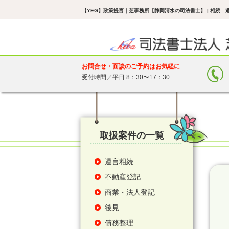
【YEG】政策提言
｜芝事務所【静岡清水の司法書士】 | 相続
お問合せ・面談のご予約はお気軽に
受付時間／平日 8：30〜17：30
取扱案件の一覧
遺言相続
不動産登記
商業・法人登記
後見
債務整理