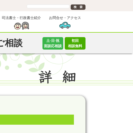
司法書士・行政書士紹介
お問合せ・アクセス
ご相談
土·日·祝
初回
面談応相談
相談無料