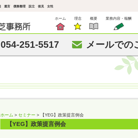
相続 遺言 債務整理 設立 後見 女性
ホーム
理念
概要
業務内容・報酬
054-251-5517
メールでの
ホーム
>
セミナー
> 【YEG】政策提言例会
【YEG】政策提言例会