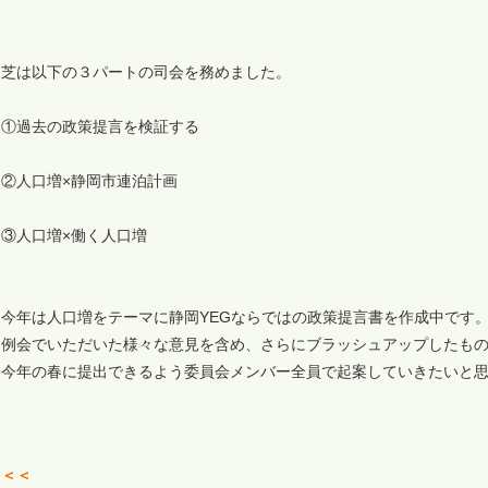
芝は以下の３パートの司会を務めました。
①過去の政策提言を検証する
②人口増×静岡市連泊計画
③人口増×働く人口増
今年は人口増をテーマに静岡YEGならではの政策提言書を作成中です
例会でいただいた様々な意見を含め、さらにブラッシュアップしたも
今年の春に提出できるよう委員会メンバー全員で起案していきたいと
＜＜