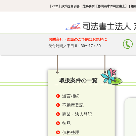
【YEG】政策提言例会
｜芝事務所【静岡清水の司法書士】 | 
お問合せ・面談のご予約はお気軽に
受付時間／平日 8：30〜17：30
取扱案件の一覧
遺言相続
不動産登記
商業・法人登記
後見
債務整理