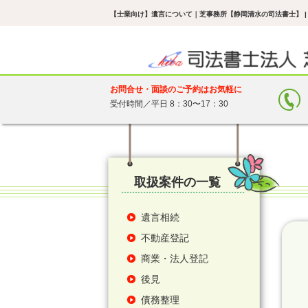
【士業向け】遺言について
｜芝事務所【静岡清水の司法書士】 
お問合せ・面談のご予約はお気軽に
受付時間／平日 8：30〜17：30
取扱案件の一覧
遺言相続
不動産登記
商業・法人登記
後見
債務整理